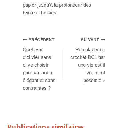
papier jusqu’à la profondeur des
teintes choisies.
Navigation
PRÉCÉDENT
SUIVANT
Quel type
Remplacer un
de
d’olivier sans
crochet DCL par
l’article
olive choisir
une vis est il
pour un jardin
vraiment
élégant et sans
possible ?
contraintes ?
Publications similaires